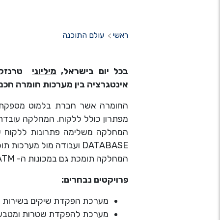
ראשי
עולם התוכנה
בכל יום בישראל,
מיליוני
טרנזקצי
אינטגרציה בין מערכות חומרה חכמו
החומרה אשר חברת בלמוט מספקת ל
מפתרון כולל ללקוח. המחלקה עובדת 
המחלקה משלימה פתרונות ללקוח עם 
DATABASE ועבודה מול מערכות תוכנה ארגוניות.
המחלקה תומכת גם במכונות ה- ATM בנקאיות הדורשות מומחיות במגוון פרוטוקולים אוניברסלים בעולם זה כגון: IFX , XFS וכו'.
פרויקטים נבחרים:
מערכת הפקדת שיקים בשירות ע
מערכת להפקדת שטרות ומטבעות