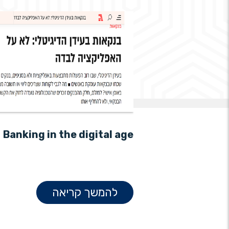
Banking in the digital age
Why shou
scanner
להמשך קריאה
ה