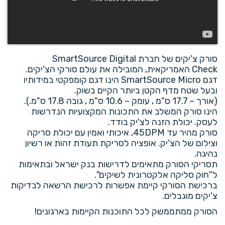
סורק צ'יקים של חברת SmartSource Digital
Check האמריקאית, המובילה את עולם סורקי הצ'יקים.
דגם SmartSource Micro הינו דגם קומפקטי במידותיו
ובעל שטח מדף הקטן ביותר הקיים בשוק.
(אורך – 17.7 ס"מ , עומק – 10.6 ס"מ , גובה 17.8 ס"מ.).
הינו סורק המשלב את התכונות המקצועיות הנדרשות
לעסק. יכולת הזנה לצ'יק בודד.
סורק מהיר עד 45DPM, איכותי ואמין עם יכולת סריקה
וצילום של הצ'יק. אופציה לסריקת תעודת זהות או רשיון
נהיגה.
תסריקי הסורק מתאימים לדרישות בנק ישראל ובתאימות
ל"חוק סליקה אלקטרונית לשיקים".
ברכישת הסורקי קיימת אפשרות לרכישת הרשאה לבדיקות
צ'יקים מוגבלים.
הסורק ממתממשק לכל התוכנות הקיימות בארגונים!