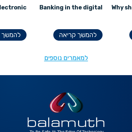
lectronic
Banking in the digital
Why sh
g Law Q&A
age
scanne
להמשך קריאה
להמשך ק
למאמרים נוספים